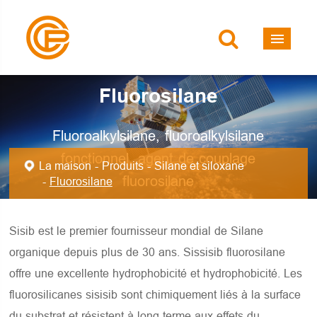
Fluorosilane
Fluoroalkylsilane, fluoroalkylsilane
fonctionnel, agent de couplage
La maison
Produits
Silane et siloxane
fluorosilane
Fluorosilane
Sisib est le premier fournisseur mondial de Silane
organique depuis plus de 30 ans. Sissisib fluorosilane
offre une excellente hydrophobicité et hydrophobicité. Les
fluorosilicanes sisisib sont chimiquement liés à la surface
du substrat et résistent à long terme aux effets du