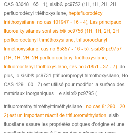
CAS 83048 - 65 - 1), sisib® pc9752 (1H, 1H, 2H, 2H
perfluorodécyl triéthoxysilane,
heptafluorodécyl
triéthoxysilane, no cas 101947 - 16 - 4), Les principaux
fluoroalkylsilanes sont sisib® pc9756 (1H, 1H, 2H, 2H
perfluorooctanyl triméthoxysilane, trifluorooctanyl
triméthoxysilane, cas no 85857 - 16 - 5), sisib® pc9757
(1H, 1H, 2H, 2H perfluorooctanyl triéthoxysilane,
trifluorooctanyl triéthoxysilane, cas no 51851 - 37 - 7).
de
plus, le sisib® pc9731 (trifluoropropyl triméthoxysilane, No
CAS 429 - 60 - 7) est utilisé pour modifier la surface des
matériaux inorganiques. Le sisib® pc9795 (
trifluorométhyltriméthyltriméthylsilane
, no cas 81290 - 20 -
2) est un important réactif de trifluorométhylation.
sisib
fluosilane assure les propriétés optiques d'origine et une