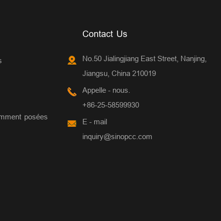
Contact Us
No.50 Jialingjiang East Street, Nanjing,
s
Jiangsu, China 210019
Appelle - nous.
+86-25-58599930
emment posées
E - mail
inquiry@sinopcc.com