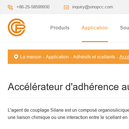
+86-25-58599930
inquiry@sinopcc.com
Produits
Application
Sou
La maison
Application
Adhésifs et scellants
Accé
Accélérateur d'adhérence 
L'agent de couplage Silane est un composé organosilicique b
une liaison chimique ou une interaction entre le scellant en