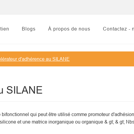
tien
Blogs
À propos de nous
Contactez - 
lérateur d'adhérence au SILANE
au SILANE
ifonctionnel qui peut être utilisé comme promoteur d'adhésion. 
 silicone et une matrice inorganique ou organique & gt; & gt; Nb