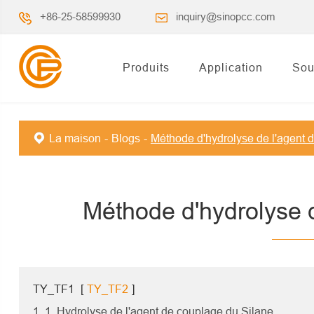
+86-25-58599930
inquiry@sinopcc.com
Produits
Application
Sou
La maison
Blogs
Méthode d'hydrolyse de l'agent 
Méthode d'hydrolyse d
TY_TF1
[
TY_TF2
]
1. 1. Hydrolyse de l'agent de couplage du Silane