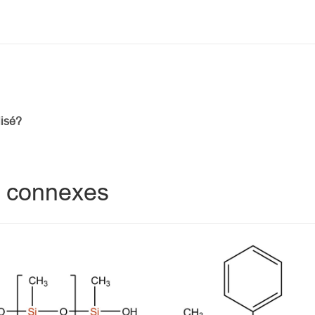
lisé?
es connexes