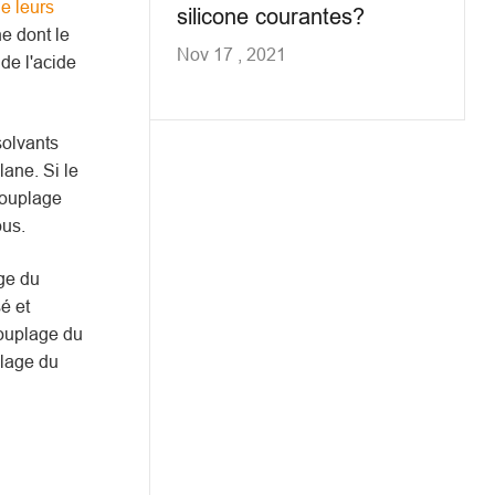
e leurs
silicone courantes?
e dont le
Nov 17 , 2021
de l'acide
solvants
lane. Si le
 couplage
ous.
age du
é et
couplage du
plage du