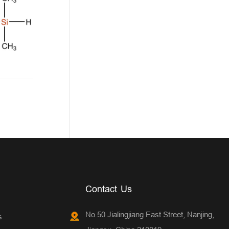
Contact Us
No.50 Jialingjiang East Street, Nanjing,
s