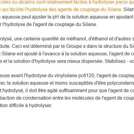
des ou alcalins sont relativement faciles à hydrolyser parce qu
 qui facilite l'hydrolyse des agents de couplage du Silane.
Silan
n aqueuse peut ajuster le pH de la solution aqueuse en ajoutant 
r l'hydrolyse de l'agent de couplage du Silane.
lysé, une certaine quantité de méthanol, d'éthanol et d'autres 
uite. Ceci est déterminé par le Groupe x dans la structure du Si
u Silane est ajouté à l'avance à la solution aqueuse, l'agent de
 et la solution d'hydrolyse sera mieux dispersée. Stabilisez - v
queuse avant l'hydrolyse du vinylsilane pc6120, l'agent de coupl
 avec la solution aqueuse et moins susceptible d'être polycondens
t hydrolysé, il doit être agité suffisamment pour que l'agent de 
a réaction de condensation entre les molécules de l'agent de cou
on difficile à hydrolyser.