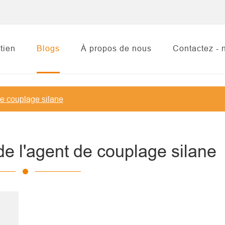
tien
Blogs
À propos de nous
Contactez - 
de couplage silane
e l'agent de couplage silane