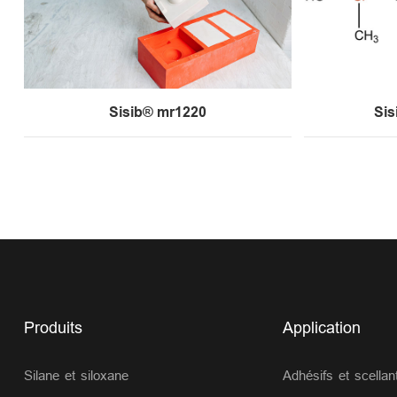
Sisib® mr1220
Sis
Produits
Application
Silane et siloxane
Adhésifs et scellan