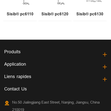
Sisib® pc6110
Sisib® pc6120
Sisib® pc6130
Produits
Application
Liens rapides
Contact Us
No.50 Jialingjiang East Street, Nanjing, Jiangsu, China
210019