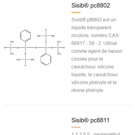
Sisib® pc8802
Sisib® pf8802 est un
liquide transparent
incolore, numéro CAS
66817 - 59 - 2. Utilisé
comme agent de liaison
croisée pour le
caoutchouc silicone
liquide, le caoutchouc
silicone phényle et la
résine phényle.
Sisib® pc8811
1,1,3,5,5 - pentaméthyl -