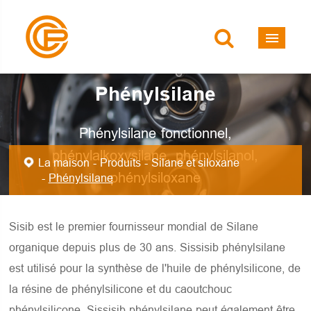
Phénylsilane
Phénylsilane fonctionnel,
phénylalkoxysilane, phénylsilanol,
La maison
Produits
Silane et siloxane
phénylsiloxane
Phénylsilane
Sisib est le premier fournisseur mondial de Silane
organique depuis plus de 30 ans. Sissisib phénylsilane
est utilisé pour la synthèse de l'huile de phénylsilicone, de
la résine de phénylsilicone et du caoutchouc
phénylsilicone. Sissisib phénylsilane peut également être