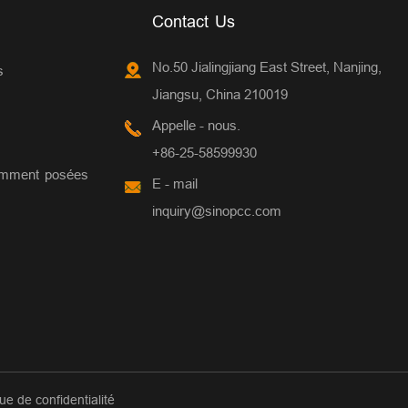
Contact Us
No.50 Jialingjiang East Street, Nanjing,
s
Jiangsu, China 210019
Appelle - nous.
+86-25-58599930
emment posées
E - mail
inquiry@sinopcc.com
que de confidentialité