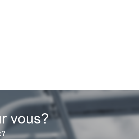
ur vous?
e?