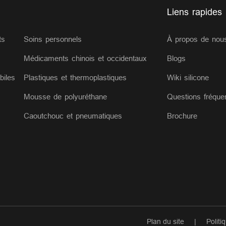
Liens rapides
ts
Soins personnels
À propos de nou
Médicaments chinois et occidentaux
Blogs
biles
Plastiques et thermoplastiques
Wiki silicone
Mousse de polyuréthane
Questions fréqu
Caoutchouc et pneumatiques
Brochure
s
Plan du site
|
Politi