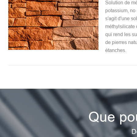
Solution de mé
potassium, no c
s'agit d'une so
méthylsilicate
qui rend les su
de pierres nat
étanches.
Que pou
D