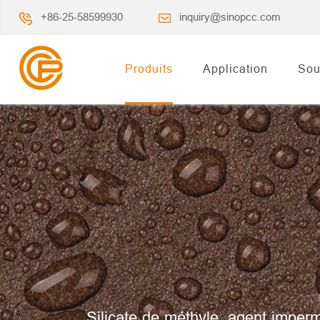
+86-25-58599930
inquiry@sinopcc.com
Produits
Application
Sou
Silicate de méthyle, agent imperm