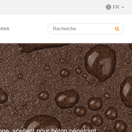
FR
nous
one, scellant pour béton pénétrant