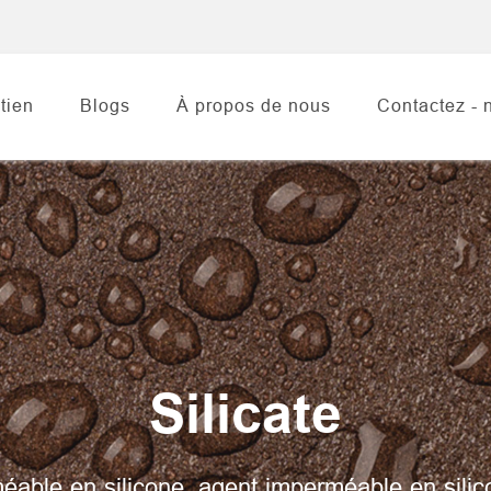
tien
Blogs
À propos de nous
Contactez - 
Silicate
éable en silicone, agent imperméable en silic