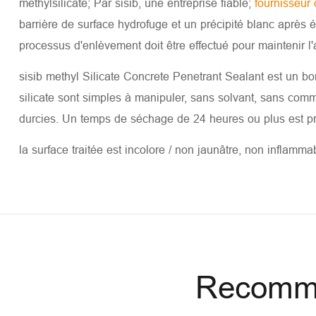
méthylsilicate; Par sisib, une entreprise fiable;
fournisseur
barrière de surface hydrofuge et un précipité blanc après é
processus d'enlèvement doit être effectué pour maintenir l'
sisib methyl Silicate Concrete Penetrant Sealant est un b
silicate sont simples à manipuler, sans solvant, sans comma
durcies. Un temps de séchage de 24 heures ou plus est pr
la surface traitée est incolore / non jaunâtre, non inflamm
Recomman