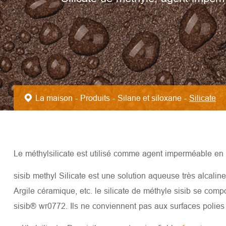
La maison
Produits
Silane et siloxane
Silicate
Le méthylsilicate est utilisé comme agent imperméable en ra
sisib methyl Silicate est une solution aqueuse très alcaline q
Argile céramique, etc. le silicate de méthyle sisib se com
sisib® wr0772. Ils ne conviennent pas aux surfaces polies