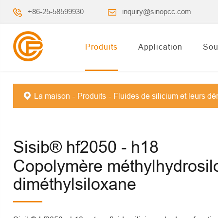
+86-25-58599930
inquiry@sinopcc.com
Produits
Application
Sou
La maison
Produits
Fluides de silicium et leurs dé
Sisib® hf2050 - h18
Copolymère méthylhydrosil
diméthylsiloxane