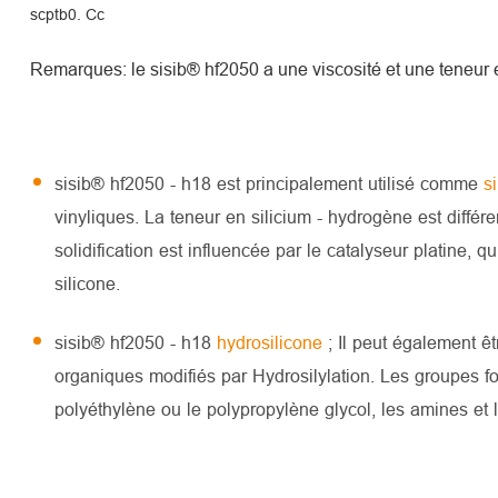
scptb0. Cc
Remarques: le sisib® hf2050 a une viscosité et une teneur en
sisib® hf2050 - h18 est principalement utilisé comme
s
vinyliques. La teneur en silicium - hydrogène est différe
solidification est influencée par le catalyseur platine, 
silicone.
sisib® hf2050 - h18
hydrosilicone
; Il peut également ê
organiques modifiés par Hydrosilylation. Les groupes f
polyéthylène ou le polypropylène glycol, les amines et 