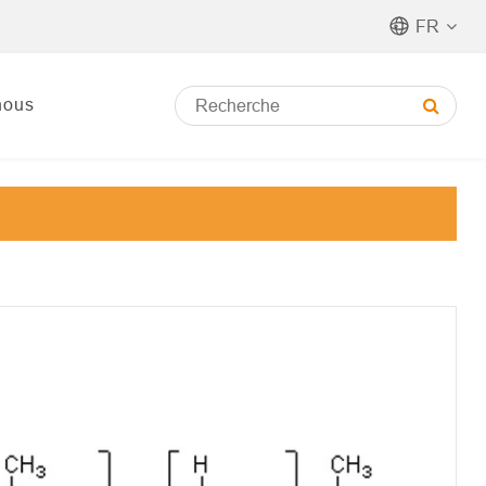
FR
nous