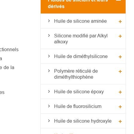
dérivés
Huile de silicone aminée
Silicone modifié par Alkyl
alkoxy
ctionnels
Huile de diméthylsilicone
a
e de la
Polymère réticulé de
diméthylthiophène
Huile de silicone époxy
nes
Huile de fluorosilicium
Huile de silicone hydroxyle