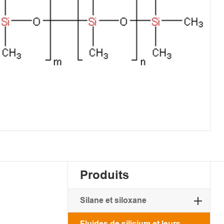
Produits
Silane et siloxane
Fluides de silicium et leurs