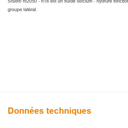
Sisib® hf2050 - h18 est un fluide silicium - hydrure fonctio
groupe latéral.
Données techniques