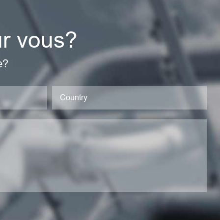
ur vous?
e?