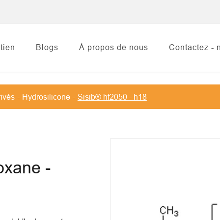
tien
Blogs
À propos de nous
Contactez - 
rivés
Hydrosilicone
Sisib® hf2050 - h18
oxane -