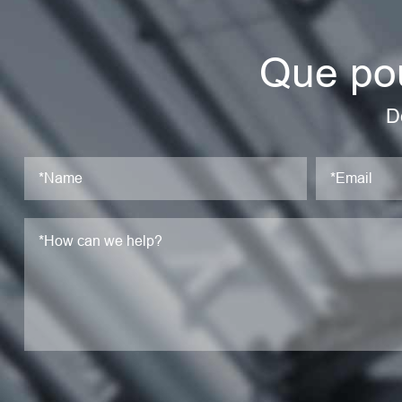
Que pou
D