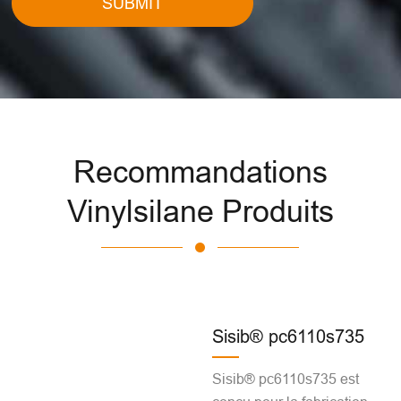
SUBMIT
Recommandations
Vinylsilane Produits
Sisib® pc6110s735
Sisib® pc6110s735 est