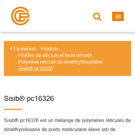
La maison
Produits
Fluides de silicium et leurs dérivés
Polymère réticulé de diméthylthiophène
Sisib® pc16326
Sisib® pc16326
Sisib® pc16326 est un mélange de polymères réticulés de
diméthylsiloxane de poids moléculaire élevé (et) de