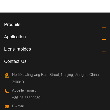
Produits
Application
Liens rapides
Contact Us
No.50 Jialingjiang East Street, Nanjing, Jiangsu, China
210019
Appelle - nous.
+86-25-58599930
E - mail