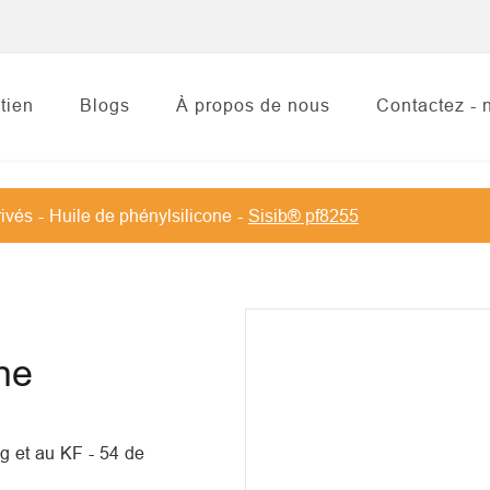
tien
Blogs
À propos de nous
Contactez - 
rivés
Huile de phénylsilicone
Sisib® pf8255
ne
g et au KF - 54 de