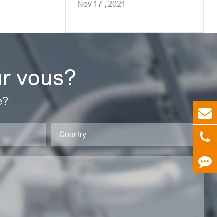
Nov 17 , 2021
ur vous?
e?