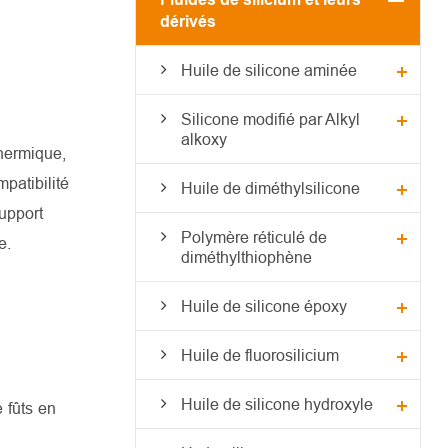
dérivés
Huile de silicone aminée
Silicone modifié par Alkyl
alkoxy
thermique,
mpatibilité
Huile de diméthylsilicone
upport
Polymère réticulé de
e.
diméthylthiophène
Huile de silicone époxy
Huile de fluorosilicium
Huile de silicone hydroxyle
 fûts en