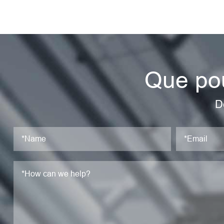
Que pou
D