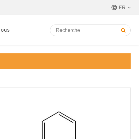
FR
nous