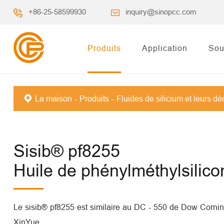
+86-25-58599930
inquiry@sinopcc.com
Produits
Application
Sou
La maison
Produits
Fluides de silicium et leurs dé
Sisib® pf8255
Huile de phénylméthylsilico
Le sisib® pf8255 est similaire au DC - 550 de Dow Cornin
XinYue.