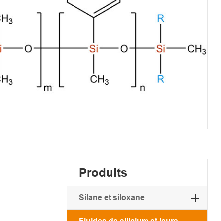
Produits
Silane et siloxane
Fluides de silicium et leurs