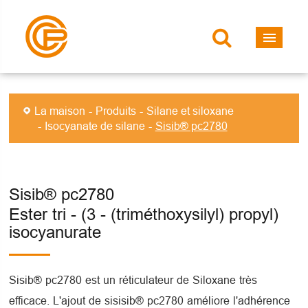
La maison
Produits
Silane et siloxane
Isocyanate de silane
Sisib® pc2780
Sisib® pc2780
Ester tri - (3 - (triméthoxysilyl) propyl)
isocyanurate
Sisib® pc2780 est un réticulateur de Siloxane très
efficace. L'ajout de sisisib® pc2780 améliore l'adhérence