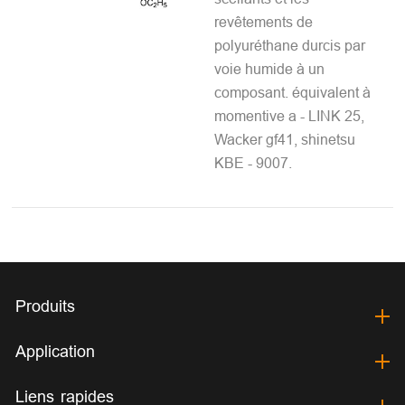
revêtements de
polyuréthane durcis par
voie humide à un
composant. équivalent à
momentive a - LINK 25,
Wacker gf41, shinetsu
KBE - 9007.
Produits
Application
Liens rapides