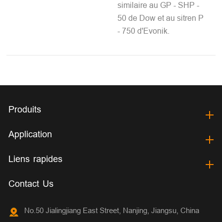
similaire au GP - SHP -
50 de Dow et au sitren P
- 750 d'Evonik.
Produits
Application
Liens rapides
Contact Us
No.50 Jialingjiang East Street, Nanjing, Jiangsu, China