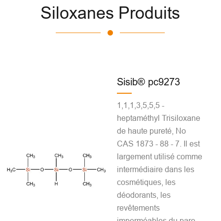
Siloxanes Produits
Sisib® pc9273
1,1,1,3,5,5,5 -
heptaméthyl Trisiloxane
de haute pureté, No
CAS 1873 - 88 - 7. Il est
largement utilisé comme
intermédiaire dans les
cosmétiques, les
déodorants, les
revêtements
imperméables du pare -