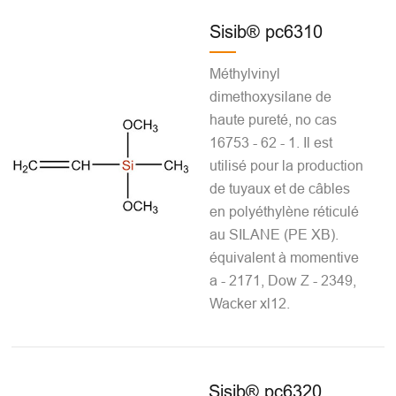
Sisib® pc6310
Méthylvinyl
dimethoxysilane de
haute pureté, no cas
16753 - 62 - 1. Il est
utilisé pour la production
de tuyaux et de câbles
en polyéthylène réticulé
au SILANE (PE XB).
équivalent à momentive
a - 2171, Dow Z - 2349,
Wacker xl12.
Sisib® pc6320