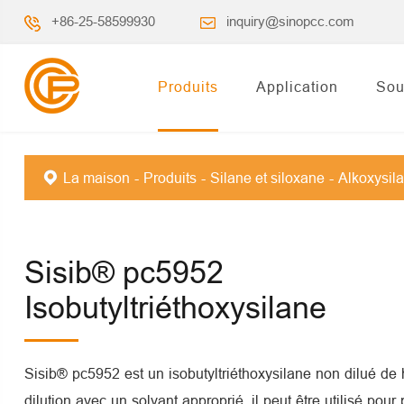
+86-25-58599930
inquiry@sinopcc.com
Produits
Application
Sou
La maison
Produits
Silane et siloxane
Alkoxysil
Sisib® pc5952
Isobutyltriéthoxysilane
Sisib® pc5952 est un isobutyltriéthoxysilane non dilué de 
dilution avec un solvant approprié, il peut être utilisé pour