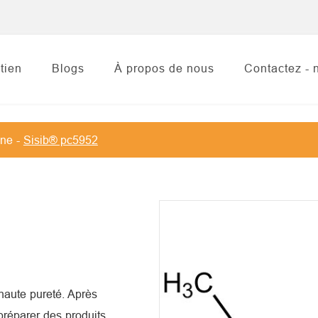
tien
Blogs
À propos de nous
Contactez - 
ane
Sisib® pc5952
haute pureté. Après
 préparer des produits