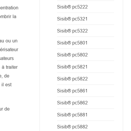
Sisib® pc5222
entration
mbrir la
Sisib® pc5321
Sisib® pc5322
eau ou un
Sisib® pc5801
érisateur
Sisib® pc5802
sateurs
Sisib® pc5821
à traiter
e, de
Sisib® pc5822
il est
Sisib® pc5861
Sisib® pc5862
ur de
Sisib® pc5881
Sisib® pc5882