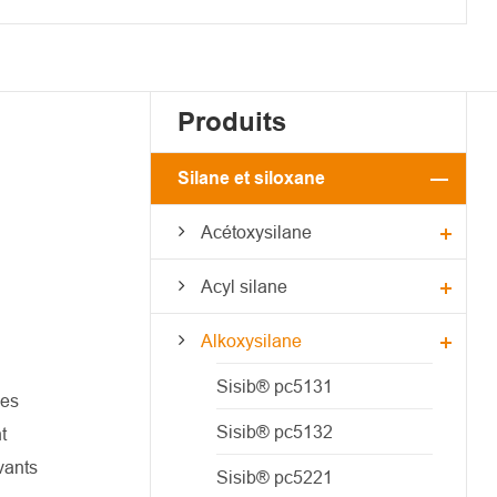
Produits
Silane et siloxane
Acétoxysilane
Acyl silane
Alkoxysilane
Sisib® pc5131
les
Sisib® pc5132
t
vants
Sisib® pc5221