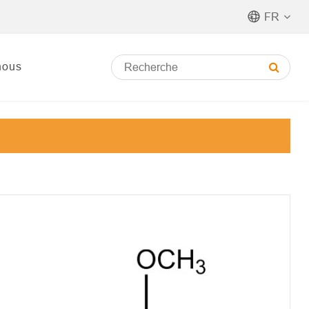
FR
nous